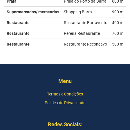
Praia
Praia do Porto da Barra
600 m
Supermercados/ mercearias
Shopping Barra
900 m
Restaurante
Restaurante Barravento
400 m
Restaurante
Pereira Restaurante
700 m
Restaurante
Restaurante Reconcavo
500 m
Menu
Termos e Condições
Política de Privacidade
Redes Sociais: