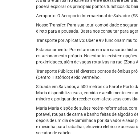
A Barra é um bairro extremamente acessível e central.
poderá explorar os principais pontos turísticos do bai
Aeroporto: O Aeroporto Internacional de Salvador (SS
Nosso Transfer: Para sua total comodidade e seguran
direto para a pousada. Basta nos consultar para age
Transporte por Aplicativo: Uber e 99 funcionam muito b
Estacionamento: Por estarmos em um casarão histór
estacionamento próprio. No entanto, existem opções
proximidades, além de vagas rotativas na rua (Zona A
Transporte Público: Há diversos pontos de ônibus pr
(Centro Histórico) e Rio Vermelho.
Situada em Salvador, a 500 metros do Farol e Porto d
Maria disponibiliza casa, comida e acolhimento em um
mineiro e potiguar de receber com afeto seus convidad
Maria Maria dispõe de suítes recém-reformadas, com
potável, roupas de cama e banho feitas de algodão de
depois de um dia de caminhada por Salvador e seus p
e mesinha para trabalhar, chuveiro elétrico e acessóri
secador de cabelo.