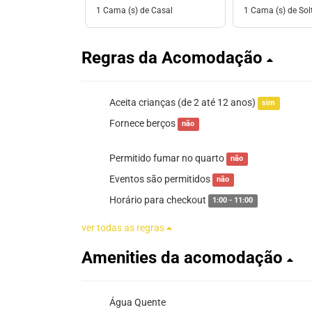
1 Cama (s) de Casal
1 Cama (s) de Solt
Regras da Acomodação
Aceita crianças (de 2 até 12 anos)
sim
Fornece berços
não
Permitido fumar no quarto
não
Eventos são permitidos
não
Horário para checkout
1:00 - 11:00
ver todas as regras
Amenities da acomodação
Água Quente