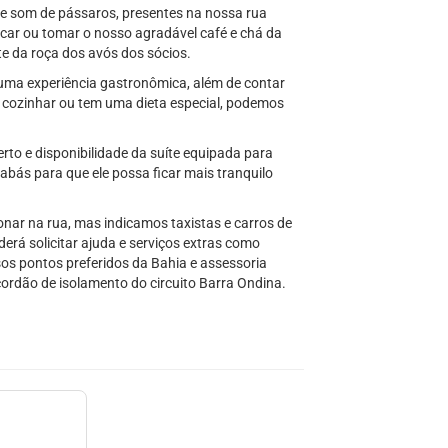
e som de pássaros, presentes na nossa rua
escar ou tomar o nosso agradável café e chá da
te da roça dos avós dos sócios.
uma experiência gastronômica, além de contar
a cozinhar ou tem uma dieta especial, podemos
to e disponibilidade da suíte equipada para
bás para que ele possa ficar mais tranquilo
onar na rua, mas indicamos taxistas e carros de
erá solicitar ajuda e serviços extras como
ssos pontos preferidos da Bahia e assessoria
cordão de isolamento do circuito Barra Ondina.